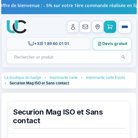
 bienvenue : - 5% sur votre 1ère commande réalisée en ligne !
(+33) 1 89 60 01 01
Devis gratuit
Lancer l
Rechercher un produit
Recherches récentes au focus. Tapez au moins 2 carac
1
2
3
La boutique du badge
Imprimante carte
Imprimante carte Evolis
4
Securion Mag ISO et Sans contact
Securion Mag ISO et Sans
contact