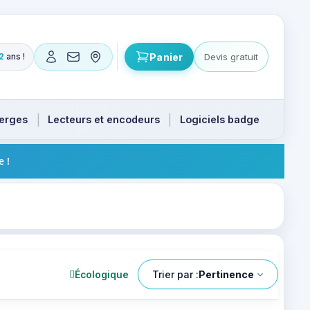
Panier
Devis gratuit
2
ans !
ts. Flèches haut et bas pour naviguer, Entrée pour valide
ierges
Lecteurs et encodeurs
Logiciels badge
e !
Trier par :
Pertinence
Écologique