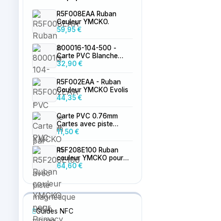
R5F008EAA Ruban
Couleur YMCKO.
59,95 €
800016-104-500 -
Carte PVC Blanche
0.76mm par 500
32,90 €
R5F002EAA - Ruban
Couleur YMCKO Evolis
44,35 €
Carte PVC 0.76mm
Cartes avec piste
magnétique LoCo
11,50 €
vierge
R5F208E100 Ruban
couleur YMCKO pour
Primacy 2
64,60 €
Guides NFC