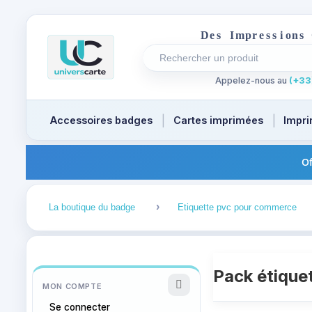
D
e
s
I
m
p
r
e
s
s
i
o
n
s
Rechercher un produit
Recherches récentes au focus
Appelez-nous au
(+33)
Accessoires badges
Cartes imprimées
Impri
Of
1
2
La boutique du badge
Etiquette pvc pour commerce
Pack étique
MON COMPTE
Se connecter