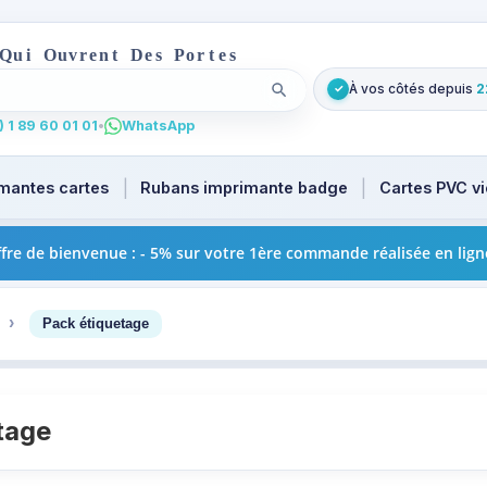
Q
u
i
O
u
v
r
e
n
t
D
e
s
P
o
r
t
e
s
À vos côtés depuis
2
✓
Lancer la recherche
. Tapez au moins 2 caractères pour les suggestions produi
 1 89 60 01 01
•
WhatsApp
mantes cartes
Rubans imprimante badge
Cartes PVC v
fre de bienvenue : - 5% sur votre 1ère commande réalisée en lign
3
Pack étiquetage
tage