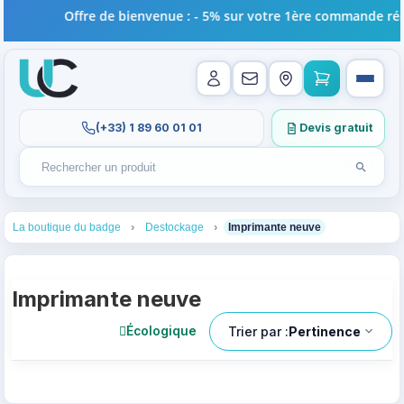
Offre de bienvenue : - 5% sur votre 1ère commande réali
(+33) 1 89 60 01 01
Devis gratuit
Lancer l
Rechercher un produit
Recherches récentes au focus. Tapez au moins 2 carac
1
2
3
La boutique du badge
Destockage
Imprimante neuve
Imprimante neuve
Trier par :
Pertinence
Écologique