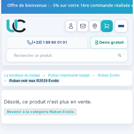
Offre de bienvenue : - 5% sur votre 1ère commande réalisée en
(+33) 1 89 60 01 01
Devis gratuit
Lancer l
Rechercher un produit
Recherches récentes au focus. Tapez au moins 2 carac
1
2
3
La boutique du badge
Ruban imprimante badge
Ruban Evolis
4
Ruban noir wax R2019 Evolis
Désolé, ce produit n'est plus en vente.
Revenir à la catégorie Ruban Evolis