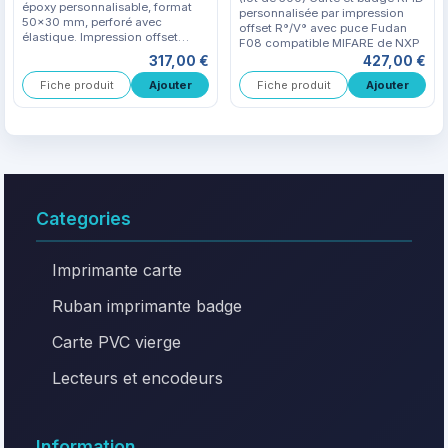
époxy personnalisable, format
personnalisée par impression
50x30 mm, perforé avec
offset R°/V° avec puce Fudan
élastique. Impression offset
F08 compatible MIFARE de NXP
recto/verso et finition brillante.
317,00 €
427,00 €
Fiche produit
Fiche produit
Categories
Imprimante carte
Ruban imprimante badge
Carte PVC vierge
Lecteurs et encodeurs
Information