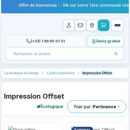
Offre de bienvenue : - 5% sur votre 1ère commande réalis
(+33) 1 89 60 01 01
Devis gratuit
Lancer l
Rechercher un produit
Recherches récentes au focus. Tapez au moins 2 carac
1
2
3
La boutique du badge
Cartes imprimées
Impression Offset
Impression Offset
Trier par :
Pertinence
Écologique
6 versions