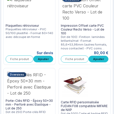
Plaquettes rétroviseur
Impression Offset carte PVC
Plaquettes rétroviseur - PVC
Couleur Recto Verso - Lot de
50/100 plastifié - Format 80x140
100
avec découpe en forme
(lot de 100) -Finition: laminées
brillants/mat -Format:
85,6x53,98mm (autres formats,
nous contacter) - PVC coins
arrondis -Épaisseur 0,80mm
Sur devis
80,00 €
(comme une Carte de crédit) -
Fiche produit
Fiche produit
Impression: offset
quadrichromie recto ou
recto/verso
3 versions
Porte-Clés RFID - Époxy 50x30
Carte RFID personnalisée
mm - Perforé avec Élastique -
FUDAN F08 compatible MIFARE
Lot de 250
de NXP
(lot de 250) Porte-clés RFID
(lot de 500) Carte et badge RFID