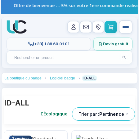
Offre de bienvenue : - 5% sur votre 1ère commande réalisée e
(+33) 1 89 60 01 01
Devis gratuit
Lancer l
Rechercher un produit
Recherches récentes au focus. Tapez au moins 2 carac
1
2
3
La boutique du badge
Logiciel badge
ID-ALL
ID-ALL
Trier par :
Pertinence
Écologique
3 versions