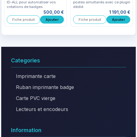
ID-ALL pour automatiser vos
postes simultanés avec ce plugin
créations de badges.
dédié.
500,00 €
1 191,00 €
Fiche produit
Fiche produit
Categories
Imprimante carte
Ruban imprimante badge
Carte PVC vierge
Lecteurs et encodeurs
Information