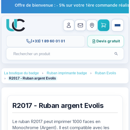
Offre de bienvenue : - 5% sur votre 1ère commande réalisée 
(+33) 1 89 60 01 01
Devis gratuit
Lancer l
Rechercher un produit
Recherches récentes au focus. Tapez au moins 2 carac
1
2
3
La boutique du badge
Ruban imprimante badge
Ruban Evolis
4
R2017 - Ruban argent Evolis
R2017 - Ruban argent Evolis
Le ruban R2017 peut imprimer 1000 faces en
Monochrome (Argent). Il est compatible avec les