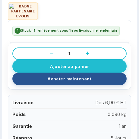
Stock :
1
·
enlèvement sous 1h ou livraison le lendemain
−
+
Livraison
Dès 6,90 € HT
Poids
0,090 kg
Garantie
1 an
Réappro
5 Jours