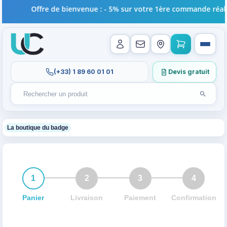
Offre de bienvenue : - 5% sur votre 1ère commande réalis
(+33) 1 89 60 01 01
Devis gratuit
Lancer l
Rechercher un produit
Recherches récentes au focus. Tapez au moins 2 carac
1
La boutique du badge
1
2
3
4
Panier
Livraison
Paiement
Confirmation