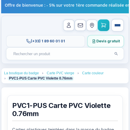
ffre de bienvenue : - 5% sur votre 1ère commande réalisée en lign
(+33) 1 89 60 01 01
Devis gratuit
Lancer l
Rechercher un produit
Recherches récentes au focus. Tapez au moins 2 carac
1
2
3
La boutique du badge
Carte PVC vierge
Carte couleur
4
PVC1-PUS Carte PVC Violette 0.76mm
PVC1-PUS Carte PVC Violette
0.76mm
Cartes plastiques teintées dans la masse du badge