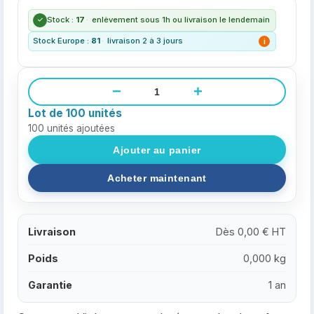
Stock :
17
·
enlèvement sous 1h ou livraison le lendemain
Stock Europe :
81
·
livraison 2 à 3 jours
i
−
+
Lot de 100 unités
100
unités ajoutées
Livraison
Dès 0,00 € HT
Poids
0,000 kg
Garantie
1 an