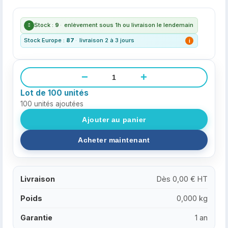
Stock :
9
·
enlèvement sous 1h ou livraison le lendemain
Stock Europe :
87
·
livraison 2 à 3 jours
i
−
+
Lot de 100 unités
100
unités ajoutées
Livraison
Dès 0,00 € HT
Poids
0,000 kg
Garantie
1 an