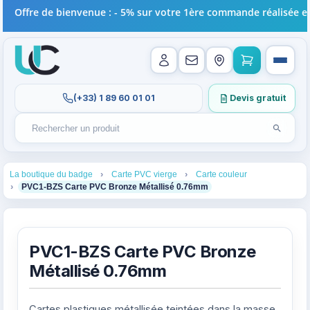
ffre de bienvenue : - 5% sur votre 1ère commande réalisée en lign
(+33) 1 89 60 01 01
Devis gratuit
Lancer l
Rechercher un produit
Recherches récentes au focus. Tapez au moins 2 carac
1
2
3
La boutique du badge
Carte PVC vierge
Carte couleur
4
PVC1-BZS Carte PVC Bronze Métallisé 0.76mm
PVC1-BZS Carte PVC Bronze
Métallisé 0.76mm
Cartes plastiques métallisée teintées dans la masse