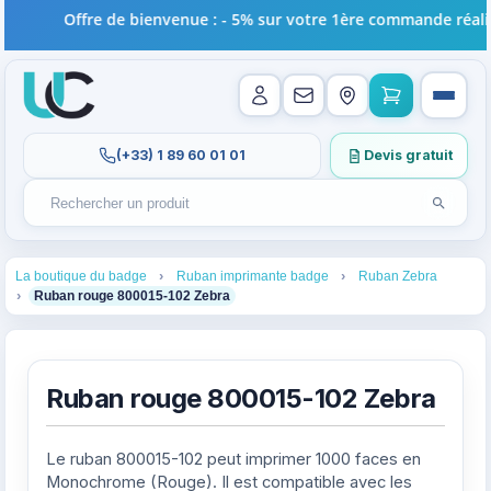
Offre de bienvenue : - 5% sur votre 1ère commande réalisé
(+33) 1 89 60 01 01
Devis gratuit
Lancer l
Rechercher un produit
Recherches récentes au focus. Tapez au moins 2 carac
1
2
3
La boutique du badge
Ruban imprimante badge
Ruban Zebra
4
Ruban rouge 800015-102 Zebra
Ruban rouge 800015-102 Zebra
Le ruban 800015-102 peut imprimer 1000 faces en
Monochrome (Rouge). Il est compatible avec les