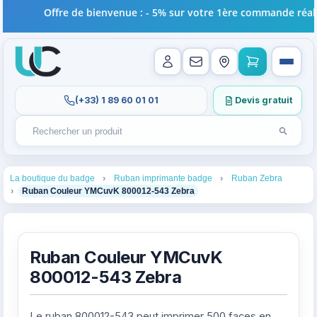
Offre de bienvenue : - 5% sur votre 1ère commande réalis
(+33) 1 89 60 01 01
Devis gratuit
Lancer l
Rechercher un produit
Recherches récentes au focus. Tapez au moins 2 carac
1
2
3
La boutique du badge
Ruban imprimante badge
Ruban Zebra
4
Ruban Couleur YMCuvK 800012-543 Zebra
Ruban Couleur YMCuvK
800012-543 Zebra
Le ruban 800012-543 peut imprimer 500 faces en