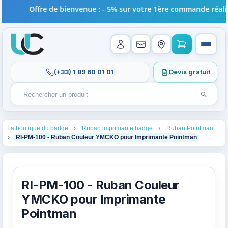
Offre de bienvenue : - 5% sur votre 1ère commande réalisée
(+33) 1 89 60 01 01
Devis gratuit
Lancer l
Rechercher un produit
Recherches récentes au focus. Tapez au moins 2 carac
1
2
3
La boutique du badge
Ruban imprimante badge
Ruban Pointman
4
RI-PM-100 - Ruban Couleur YMCKO pour Imprimante Pointman
RI-PM-100 - Ruban Couleur
YMCKO pour Imprimante
Pointman