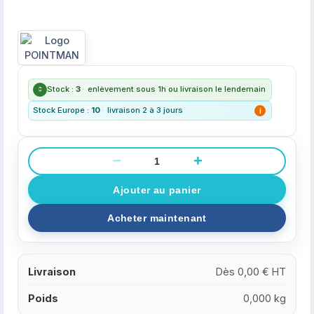
Stock :
3
·
enlèvement sous 1h ou livraison le lendemain
Stock Europe :
10
·
livraison 2 à 3 jours
i
−
+
Livraison
Dès 0,00 € HT
Poids
0,000 kg