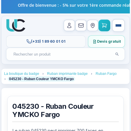
Offre de bienvenue : - 5% sur votre 1ère commande réalis
(+33) 1 89 60 01 01
Devis gratuit
Lancer l
Rechercher un produit
Recherches récentes au focus. Tapez au moins 2 carac
1
2
3
La boutique du badge
Ruban imprimante badge
Ruban Fargo
4
045230 - Ruban Couleur YMCKO Fargo
045230 - Ruban Couleur
YMCKO Fargo
Le ruban 045230 peut imprimer 700 faces en