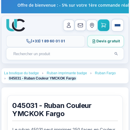
Offre de bienvenue : - 5% sur votre 1ère commande réalisé
(+33) 1 89 60 01 01
Devis gratuit
Lancer l
Rechercher un produit
Recherches récentes au focus. Tapez au moins 2 carac
1
2
3
La boutique du badge
Ruban imprimante badge
Ruban Fargo
4
045031 - Ruban Couleur YMCKOK Fargo
045031 - Ruban Couleur
YMCKOK Fargo
Le ruban 45031 peut imprimer 250 faces en Couleur