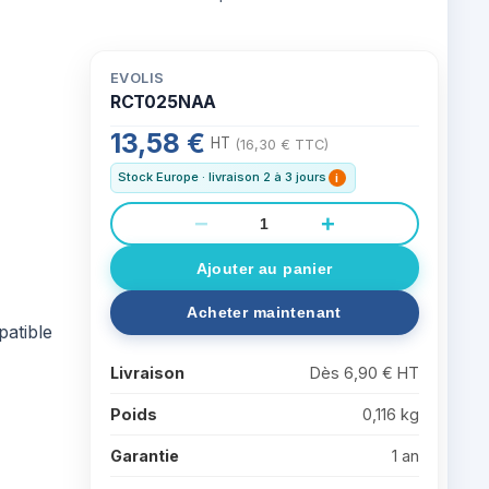
EVOLIS
RCT025NAA
13,58 €
HT
(16,30 € TTC)
Stock Europe · livraison 2 à 3 jours
i
−
+
atible
Livraison
Dès 6,90 € HT
Poids
0,116 kg
Garantie
1 an