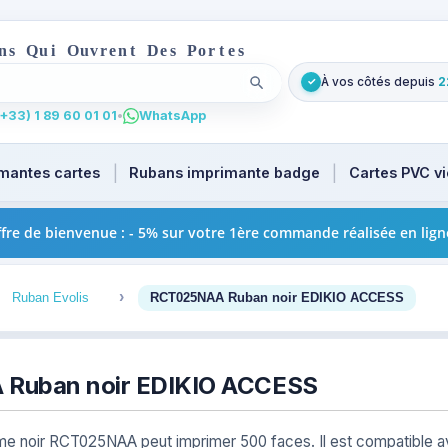
n
s
Q
u
i
O
u
v
r
e
n
t
D
e
s
P
o
r
t
e
s
À vos côtés depuis
2
✓
Lancer la recherche
t
u focus. Tapez au moins 2 caractères pour les suggestions
+33) 1 89 60 01 01
•
WhatsApp
mantes cartes
Rubans imprimante badge
Cartes PVC v
fre de bienvenue : - 5% sur votre 1ère commande réalisée en lign
3
4
Ruban Evolis
RCT025NAA Ruban noir EDIKIO ACCESS
Ruban noir EDIKIO ACCESS
e noir RCT025NAA peut imprimer 500 faces. Il est compatible 