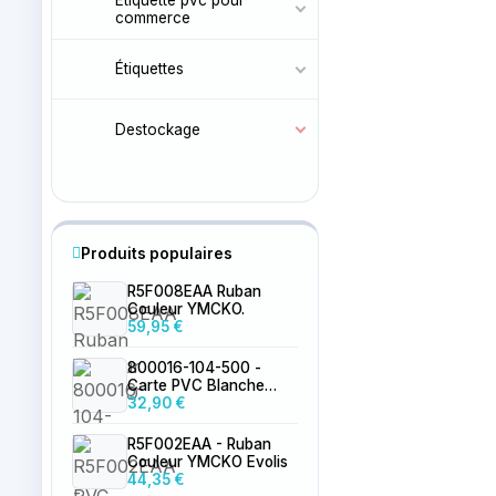
commerce
Étiquettes
Destockage
Produits populaires
R5F008EAA Ruban
Couleur YMCKO.
59,95 €
800016-104-500 -
Carte PVC Blanche
0.76mm par 500
32,90 €
R5F002EAA - Ruban
Couleur YMCKO Evolis
44,35 €