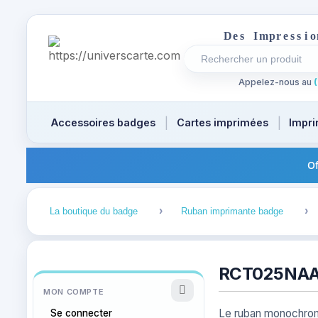
D
e
s
I
m
p
r
e
s
s
i
o
Rechercher un produi
Recherches récentes a
Appelez-nous au
(
Accessoires badges
Cartes imprimées
Impri
Of
1
2
La boutique du badge
Ruban imprimante badge
RCT025NAA 
MON COMPTE
Le ruban monochrom
Se connecter