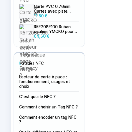
Carte PVC 0.76mm
Cartes avec piste
magnétique LoCo
11,50 €
vierge
R5F208E100 Ruban
couleur YMCKO pour
Primacy 2
64,60 €
Guides NFC
Lecteur de carte à puce :
fonctionnement, usages et
choix
C'est quoi le NFC ?
Comment choisir un Tag NFC ?
Comment encoder un tag NFC
?