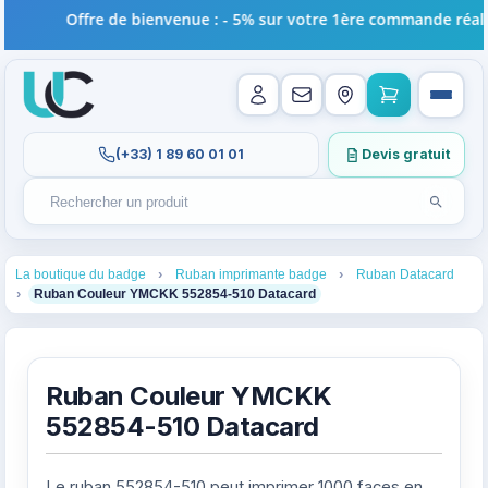
Offre de bienvenue : - 5% sur votre 1ère commande réalisé
(+33) 1 89 60 01 01
Devis gratuit
Lancer l
Rechercher un produit
Recherches récentes au focus. Tapez au moins 2 carac
1
2
3
La boutique du badge
Ruban imprimante badge
Ruban Datacard
4
Ruban Couleur YMCKK 552854-510 Datacard
Ruban Couleur YMCKK
552854-510 Datacard
Le ruban 552854-510 peut imprimer 1000 faces en