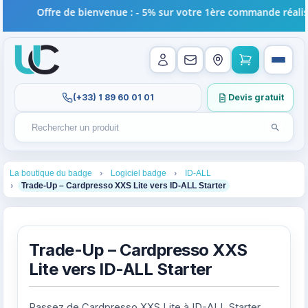
Offre de bienvenue : - 5% sur votre 1ère commande réalisée 
(+33) 1 89 60 01 01
Devis gratuit
Lancer l
Rechercher un produit
Recherches récentes au focus. Tapez au moins 2 carac
1
2
3
La boutique du badge
Logiciel badge
ID-ALL
4
Trade-Up – Cardpresso XXS Lite vers ID-ALL Starter
Trade-Up – Cardpresso XXS
Lite vers ID-ALL Starter
Passez de Cardpresso XXS Lite à ID-ALL Starter