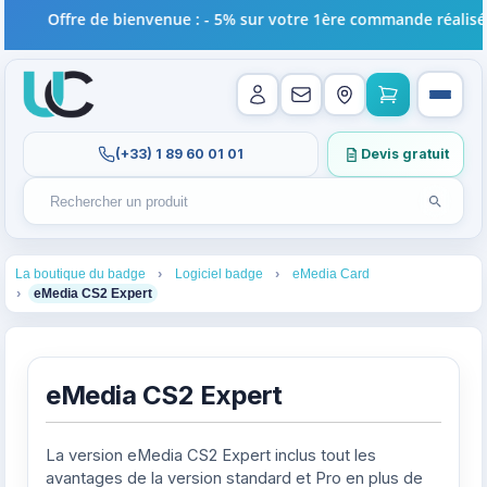
Offre de bienvenue : - 5% sur votre 1ère commande réalisée en
(+33) 1 89 60 01 01
Devis gratuit
Lancer l
Rechercher un produit
Recherches récentes au focus. Tapez au moins 2 carac
1
2
3
La boutique du badge
Logiciel badge
eMedia Card
4
eMedia CS2 Expert
eMedia CS2 Expert
La version eMedia CS2 Expert inclus tout les
avantages de la version standard et Pro en plus de