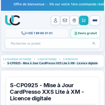
Offre de bienvenue : - 5% sur votre 1ère commande réalisé
(+33) 1 89 60 01 01
Devis gratuit
Lancer l
Rechercher un produit
Recherches récentes au focus. Tapez au moins 2 carac
1
2
3
La boutique du badge
Logiciel badge
Cardpresso
4
S-CP0925 - Mise à Jour CardPresso XXS Lite à XM - Licence digitale
S-CP0925 - Mise à Jour
CardPresso XXS Lite à XM -
Licence digitale