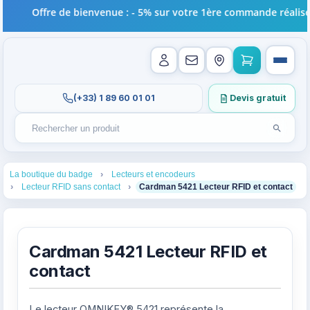
Offre de bienvenue : - 5% sur votre 1ère commande réalisée e
(+33) 1 89 60 01 01
Devis gratuit
Lancer l
Rechercher un produit
Recherches récentes au focus. Tapez au moins 2 carac
1
2
La boutique du badge
Lecteurs et encodeurs
3
4
Lecteur RFID sans contact
Cardman 5421 Lecteur RFID et contact
Cardman 5421 Lecteur RFID et
contact
Le lecteur OMNIKEY® 5421 représente la