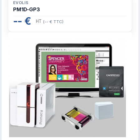
EVOLIS
PM1D-GP3
-- €
HT
(-- € TTC)