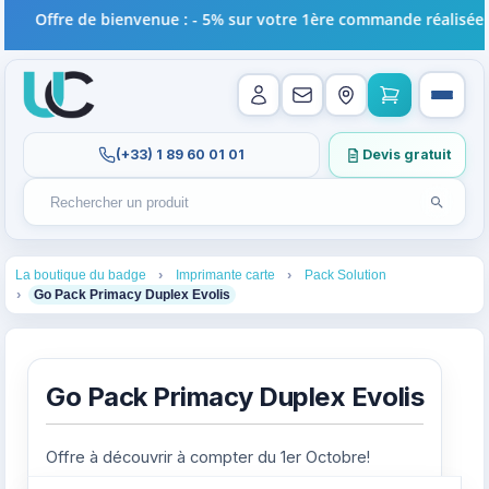
Offre de bienvenue : - 5% sur votre 1ère commande réalisée en 
(+33) 1 89 60 01 01
Devis gratuit
Lancer l
Rechercher un produit
Recherches récentes au focus. Tapez au moins 2 carac
1
2
3
La boutique du badge
Imprimante carte
Pack Solution
4
Go Pack Primacy Duplex Evolis
Go Pack Primacy Duplex Evolis
Offre à découvrir à compter du 1er Octobre!