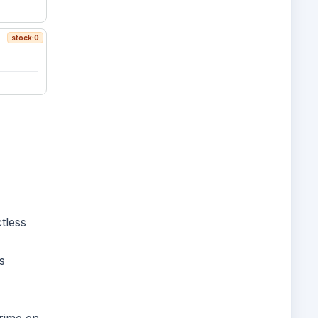
stock:0
tless
s