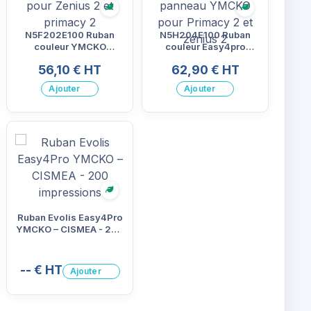
gique
Écologique
Écologique
N5F202E100 Ruban
N5H204E100 Ruban
couleur YMCKO
couleur Easy4pro
Easy4Pro pour Zenius
demi-panneau YMCKO
56,10 € HT
62,90 € HT
2 et primacy 2
pour Primacy 2 et
zenius 2
Ajouter
Ajouter
gique
Écologique
Ruban Evolis Easy4Pro
YMCKO – CISMEA - 200
impressions
-- € HT
Ajouter