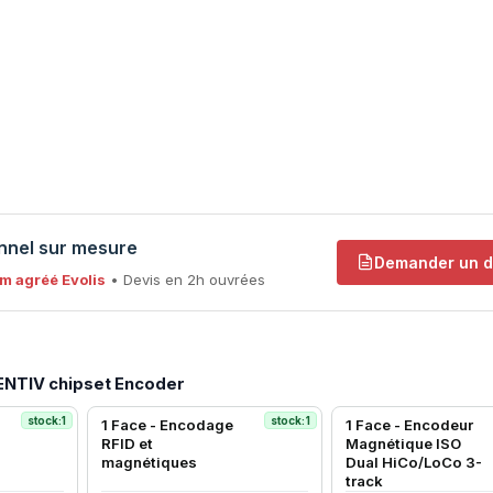
onnel sur mesure
Demander un d
m agréé Evolis
• Devis en 2h ouvrées
DENTIV chipset Encoder
stock:1
stock:1
1 Face - Encodage
1 Face - Encodeur
RFID et
Magnétique ISO
magnétiques
Dual HiCo/LoCo 3-
track