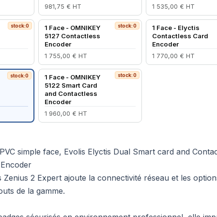
981,75 € HT
1 535,00 € HT
stock:0
stock:0
1 Face - OMNIKEY
1 Face - Elyctis
5127 Contactless
Contactless Card
Encoder
Encoder
1 755,00 € HT
1 770,00 € HT
stock:0
stock:0
1 Face - OMNIKEY
5122 Smart Card
and Contactless
Encoder
1 960,00 € HT
PVC simple face, Evolis Elyctis Dual Smart card and Contac
 Encoder
 Zenius 2 Expert ajoute la connectivité réseau et les option
outs de la gamme.