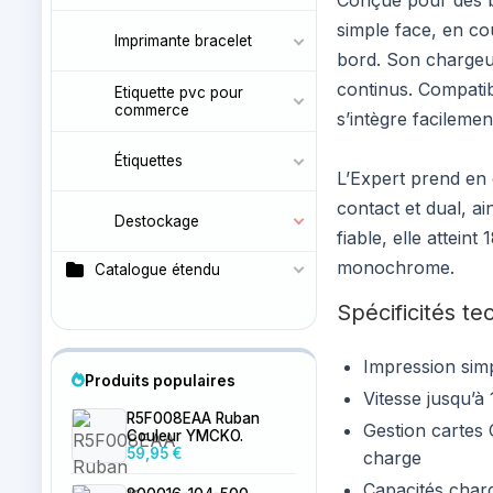
Conçue pour des b
simple face, en c
Imprimante bracelet
bord. Son chargeur
continus. Compatib
Etiquette pvc pour
commerce
s’intègre facileme
Étiquettes
L’Expert prend en 
contact et dual, a
Destockage
fiable, elle attei
monochrome.
Catalogue étendu
Spécificités te
Impression sim
Produits populaires
Vitesse jusqu’
R5F008EAA Ruban
Gestion cartes 
Couleur YMCKO.
59,95 €
charge
Capacités charg