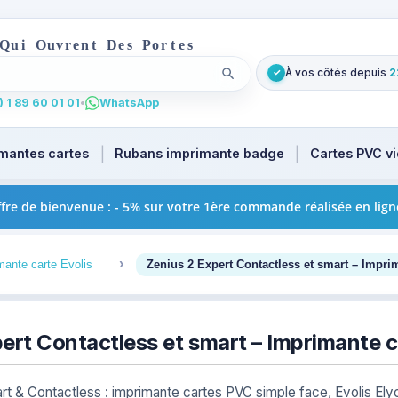
Q
u
i
O
u
v
r
e
n
t
D
e
s
P
o
r
t
e
s
À vos côtés depuis
2
✓
Lancer la recherche
. Tapez au moins 2 caractères pour les suggestions produi
 1 89 60 01 01
•
WhatsApp
mantes cartes
Rubans imprimante badge
Cartes PVC v
fre de bienvenue : - 5% sur votre 1ère commande réalisée en lign
3
mante carte Evolis
Zenius 2 Expert Contactless et smart – Impri
pert Contactless et smart – Imprimante 
rt & Contactless : imprimante cartes PVC simple face, Evolis Ely