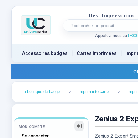
D
e
s
I
m
p
r
e
s
s
i
o
n
s
Rechercher un produit
Recherches récentes au focus
Appelez-nous au
(+33)
Accessoires badges
Cartes imprimées
Impri
Of
1
2
La boutique du badge
Imprimante carte
Impri
Zenius 2 Ex
MON COMPTE
Zenius 2 Expert Sma
Se connecter