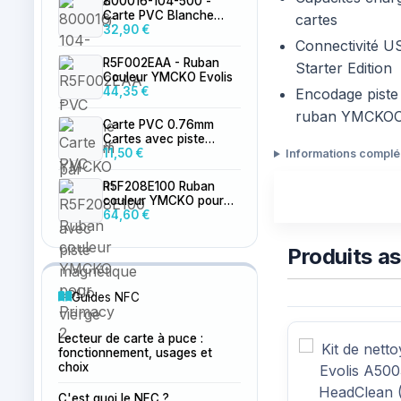
800016-104-500 -
Carte PVC Blanche
cartes
0.76mm par 500
32,90 €
Connectivité U
R5F002EAA - Ruban
Starter Edition
Couleur YMCKO Evolis
44,35 €
Encodage piste 
ruban YMCKO
Carte PVC 0.76mm
Cartes avec piste
magnétique LoCo
11,50 €
Informations compl
vierge
R5F208E100 Ruban
couleur YMCKO pour
Primacy 2
64,60 €
Produits a
Guides NFC
Lecteur de carte à puce :
fonctionnement, usages et
choix
C'est quoi le NFC ?