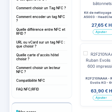
Comment choisir un Tag NFC ?
Kit de nettoyage
Comment encoder un tag NFC
A5003 - HeadCle
?
bâtonnets
27,65 € 
Quelle différence entre NFC et
Ajouter
RFID ?
URL ou vCard sur un tag NFC :
que choisir ?
Quelle carte d'accès hôtel
choisir ?
Comment choisir un lecteur
NFC ?
R2F210NAAA - 
Compatibilité NFC
Evolis KO - 
impression
FAQ NFC/RFID
63,90 € 
Ajouter
Mes pages