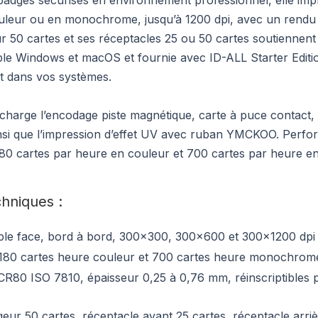
adges sécurisés en environnement professionnel, elle imp
ouleur ou en monochrome, jusqu’à 1200 dpi, avec un rendu
 50 cartes et ses réceptacles 25 ou 50 cartes soutiennent 
le Windows et macOS et fournie avec ID-ALL Starter Editio
nt dans vos systèmes.
charge l’encodage piste magnétique, carte à puce contact,
insi que l’impression d’effet UV avec ruban YMCKOO. Perfo
nt 180 cartes par heure en couleur et 700 cartes par heure e
chniques :
ple face, bord à bord, 300x300, 300x600 et 300x1200 dpi
à 180 cartes heure couleur et 700 cartes heure monochrom
CR80 ISO 7810, épaisseur 0,25 à 0,76 mm, réinscriptibles p
eur 50 cartes, réceptacle avant 25 cartes, réceptacle arri