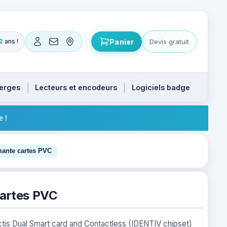
Panier
Devis gratuit
2
ans !
ts. Flèches haut et bas pour naviguer, Entrée pour valide
ierges
Lecteurs et encodeurs
Logiciels badge
e !
4
mante cartes PVC
cartes PVC
ctis Dual Smart card and Contactless (IDENTIV chipset)