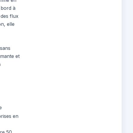
rime en
 bord à
des flux
n, elle
 sans
rmante et
n
e
rises en
ère 50