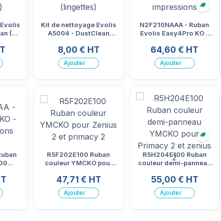
Écolo
 Evolis
Kit de nettoyage Evolis
N2F210NAAA - Ruban
an (25
A5004 - DustClean
Evolis Easy4Pro KO –
)
(lingettes)
600 impressions
HT
8,00 € HT
64,60 € HT
Ajouter
Ajouter
Écolo
Ruban
R5F202E100 Ruban
R5H204E100 Ruban
600
couleur YMCKO pour
couleur demi-panneau
s
Zenius 2 et primacy 2
YMCKO pour Primacy 2
HT
47,71 € HT
55,00 € HT
et zenius 2
Ajouter
Ajouter