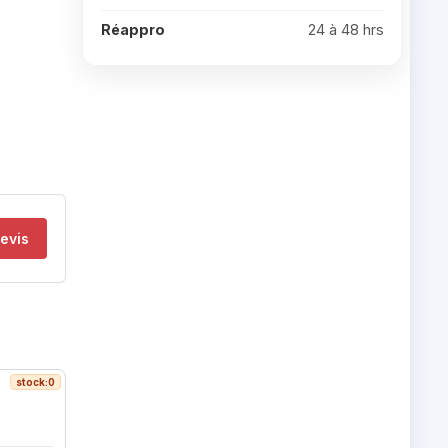
Réappro
24 à 48 hrs
evis
stock:0