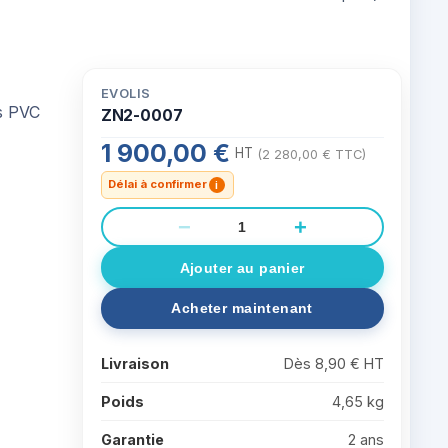
EVOLIS
ZN2-0007
1 900,00 €
HT
(2 280,00 € TTC)
Délai à confirmer
i
−
+
Livraison
Dès 8,90 € HT
Poids
4,65 kg
Garantie
2 ans