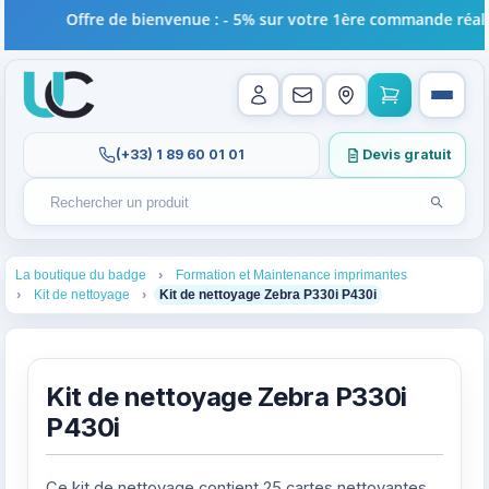
Offre de bienvenue : - 5% sur votre 1ère commande réalis
(+33) 1 89 60 01 01
Devis gratuit
Lancer l
Rechercher un produit
Recherches récentes au focus. Tapez au moins 2 carac
1
2
La boutique du badge
Formation et Maintenance imprimantes
3
4
Kit de nettoyage
Kit de nettoyage Zebra P330i P430i
Kit de nettoyage Zebra P330i
P430i
Ce kit de nettoyage contient 25 cartes nettoyantes