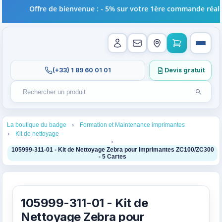
Offre de bienvenue : - 5% sur votre 1ère commande réalisé
(+33) 1 89 60 01 01
Devis gratuit
Lancer l
Rechercher un produit
Recherches récentes au focus. Tapez au moins 2 carac
1
2
La boutique du badge
Formation et Maintenance imprimantes
3
Kit de nettoyage
4
105999-311-01 - Kit de Nettoyage Zebra pour Imprimantes ZC100/ZC300
- 5 Cartes
105999-311-01 - Kit de
Nettoyage Zebra pour