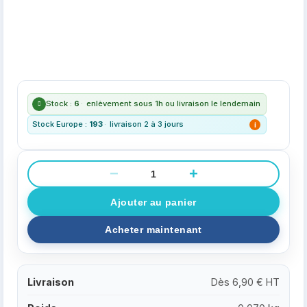
Stock :
6
·
enlèvement sous 1h ou livraison le lendemain
Stock Europe :
193
·
livraison 2 à 3 jours
i
−
+
Livraison
Dès 6,90 € HT