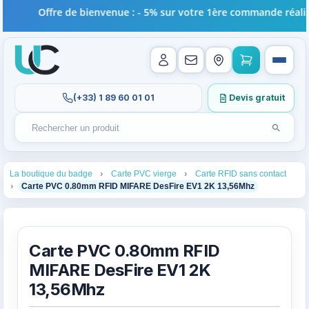
Offre de bienvenue : - 5% sur votre 1ère commande réalisée
(+33) 1 89 60 01 01
Devis gratuit
Lancer l
Rechercher un produit
Recherches récentes au focus. Tapez au moins 2 carac
1
2
3
La boutique du badge
Carte PVC vierge
Carte RFID sans contact
4
Carte PVC 0.80mm RFID MIFARE DesFire EV1 2K 13,56Mhz
Carte PVC 0.80mm RFID
MIFARE DesFire EV1 2K
13,56Mhz