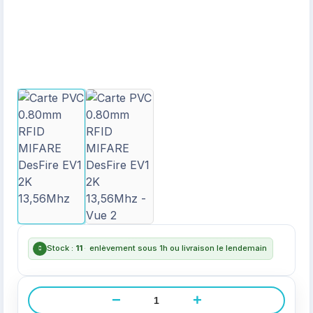
Stock :
11
·
enlèvement sous 1h ou livraison le lendemain
−
+