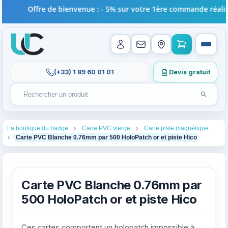
Offre de bienvenue : - 5% sur votre 1ère commande réalisée
(+33) 1 89 60 01 01
Devis gratuit
Lancer l
Rechercher un produit
Recherches récentes au focus. Tapez au moins 2 carac
1
2
3
La boutique du badge
Carte PVC vierge
Carte piste magnétique
4
Carte PVC Blanche 0.76mm par 500 HoloPatch or et piste Hico
Carte PVC Blanche 0.76mm par
500 HoloPatch or et piste Hico
Ces cartes comportent un holopatch impossible à