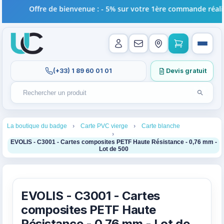
Offre de bienvenue : - 5% sur votre 1ère commande réalisé
(+33) 1 89 60 01 01
Devis gratuit
Lancer l
Rechercher un produit
Recherches récentes au focus. Tapez au moins 2 carac
1
2
3
La boutique du badge
Carte PVC vierge
Carte blanche
4
EVOLIS - C3001 - Cartes composites PETF Haute Résistance - 0,76 mm -
Lot de 500
EVOLIS - C3001 - Cartes
composites PETF Haute
Résistance - 0,76 mm - Lot de