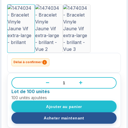
Délai à confirmer
i
−
+
Lot de 100 unités
100
unités ajoutées