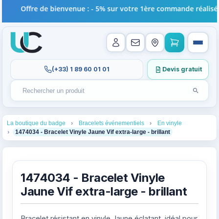
Offre de bienvenue : - 5% sur votre 1ère commande réalisée e
(+33) 1 89 60 01 01
Devis gratuit
Lancer l
Rechercher un produit
Recherches récentes au focus. Tapez au moins 2 carac
1
2
3
La boutique du badge
Bracelets événementiels
En vinyle
4
1474034 - Bracelet Vinyle Jaune Vif extra-large - brillant
1474034 - Bracelet Vinyle
Jaune Vif extra-large - brillant
Bracelet résistant en vinyle Jaune éclatant, idéal pour