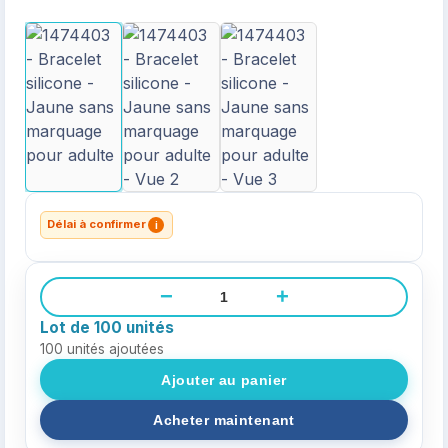
Délai à confirmer
i
−
+
Lot de 100 unités
100
unités ajoutées