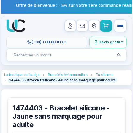
Offre de bienvenue : - 5% sur votre 1ère commande réalisée 
(+33) 1 89 60 01 01
Devis gratuit
Lancer l
Rechercher un produit
Recherches récentes au focus. Tapez au moins 2 carac
1
2
3
La boutique du badge
Bracelets événementiels
En silicone
4
1474403 - Bracelet silicone - Jaune sans marquage pour adulte
1474403 - Bracelet silicone -
Jaune sans marquage pour
adulte