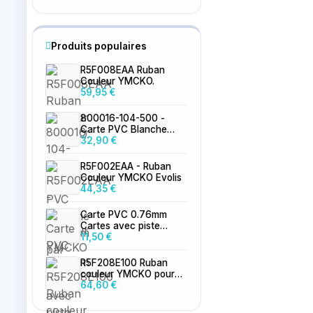
Produits populaires
R5F008EAA Ruban
Couleur YMCKO.
59,95 €
800016-104-500 -
Carte PVC Blanche
0.76mm par 500
32,90 €
R5F002EAA - Ruban
Couleur YMCKO Evolis
44,35 €
Carte PVC 0.76mm
Cartes avec piste
magnétique LoCo
11,50 €
vierge
R5F208E100 Ruban
couleur YMCKO pour
Primacy 2
64,60 €