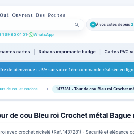
Q
u
i
O
u
v
r
e
n
t
D
e
s
P
o
r
t
e
s
À vos côtés depuis
2
✓
Lancer la recherche
. Tapez au moins 2 caractères pour les suggestions produi
 1 89 60 01 01
•
WhatsApp
mantes cartes
Rubans imprimante badge
Cartes PVC v
fre de bienvenue : - 5% sur votre 1ère commande réalisée en lign
3
urs de cou et cordons
1437281 - Tour de cou Bleu roi Crochet m
ur de cou Bleu roi Crochet métal Bague
 roi avec crochet nickelé (Réf. 1437281) - Sécurité et élégance