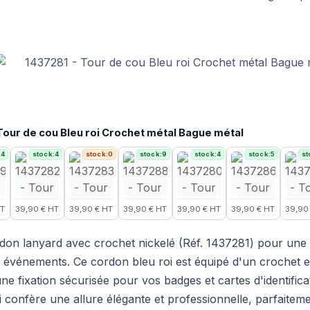
Tour de cou Bleu roi Crochet métal Bague métal
:4
stock:4
stock:0
stock:9
stock:4
stock:5
st
HT
39,90 € HT
39,90 € HT
39,90 € HT
39,90 € HT
39,90 € HT
39,90
don lanyard avec crochet nickelé (Réf. 1437281) pour une 
 événements. Ce cordon bleu roi est équipé d'un crochet 
ne fixation sécurisée pour vos badges et cartes d'identifica
ui confère une allure élégante et professionnelle, parfaitem