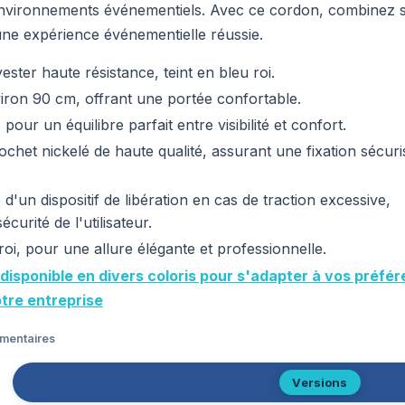
environnements événementiels. Avec ce cordon, combinez s
ne expérience événementielle réussie.
ester haute résistance, teint en bleu roi.
ron 90 cm, offrant une portée confortable.
pour un équilibre parfait entre visibilité et confort.
chet nickelé de haute qualité, assurant une fixation sécur
d'un dispositif de libération en cas de traction excessive,
curité de l'utilisateur.
oi, pour une allure élégante et professionnelle.
 disponible en divers coloris pour s'adapter à vos préfé
otre entreprise
émentaires
Versions