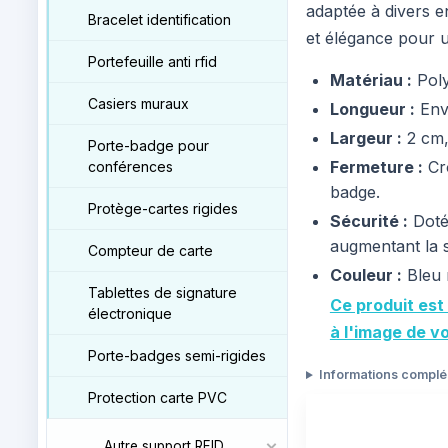
adaptée à divers 
Bracelet identification
et élégance pour u
Portefeuille anti rfid
Matériau :
Poly
Casiers muraux
Longueur :
Envi
Largeur :
2 cm, 
Porte-badge pour
Fermeture :
Cro
conférences
badge.
Protège-cartes rigides
Sécurité :
Doté 
augmentant la sé
Compteur de carte
Couleur :
Bleu r
Tablettes de signature
Ce produit est
électronique
à l'image de v
Porte-badges semi-rigides
Informations compl
Protection carte PVC
Autre support RFID