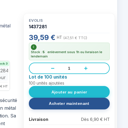
EVOLIS
1437281
39,59 €
HT
(47,51 € TTC)
Stock :
5
·
enlèvement sous 1h ou livraison le
lendemain
ock:3
−
+
Lot de 100 unités
100
unités ajoutées
 € HT
sécurité
en métal
tion. Sa
Livraison
Dès 6,90 € HT
ent