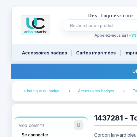
D
e
s
I
m
p
r
e
s
s
i
o
n
s
Rechercher un produit
Recherches récentes au focus
Appelez-nous au
(+33)
Accessoires badges
Cartes imprimées
Impri
Of
1
2
La boutique du badge
Accessoires badges
To
1437281 - To
MON COMPTE
Cordon lanyard bleu
Se connecter