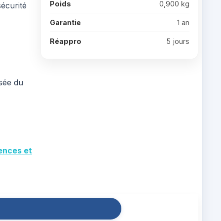
Poids
0,900 kg
écurité
Garantie
1 an
Réappro
5 jours
isée du
rences et