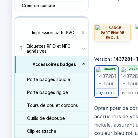
Créer un compte
Impression carte PVC
Étiquettes RFID et NFC
adhésives
Version :
1437281 - 
Accessoires badges
stock
stock:5
Porte badges souple
Porte badges rigide
39,59 € HT
39,90 € 
Tours de cou et cordons
Optez pour ce cor
accrue lors de vos
Outils de découpe
nickelé, assurant u
Clip et attache
couleur bleu roi l