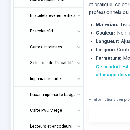
et pratique, ce co
professionnels ou
Bracelets événementiels
Matériau:
Tissu
Bracelet rfid
Couleur:
Noir, 
Longueur:
Ajus
Cartes imprimées
Largeur:
Confor
Fermeture:
Mou
Solutions de Traçabilité
Ce produit est
à l'image de v
Imprimante carte
Ruban imprimante badge
Informations compl
Carte PVC vierge
Lecteurs et encodeurs