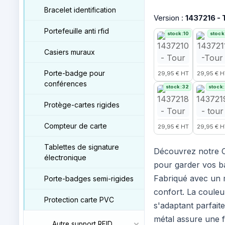
Bracelet identification
Version :
1437216 -
Portefeuille anti rfid
stock:10
stock
Casiers muraux
Porte-badge pour
29,95 € HT
29,95 € H
conférences
stock:32
stock
Protège-cartes rigides
Compteur de carte
29,95 € HT
29,95 € H
Tablettes de signature
Découvrez notre Co
électronique
pour garder vos ba
Fabriqué avec un ma
Porte-badges semi-rigides
confort. La couleu
Protection carte PVC
s'adaptant parfai
métal assure une f
Autre support RFID