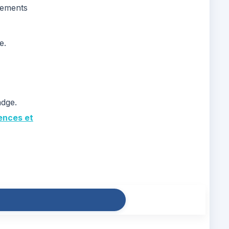
nements
e.
adge.
rences et