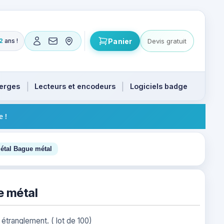
Panier
Devis gratuit
2
ans !
ts. Flèches haut et bas pour naviguer, Entrée pour valide
ierges
Lecteurs et encodeurs
Logiciels badge
e !
4
étal Bague métal
e métal
étranglement. ( lot de 100)