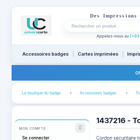
D
e
s
I
m
p
r
e
s
s
i
o
n
s
Rechercher un produit
Recherches récentes au focus
Appelez-nous au
(+33)
Accessoires badges
Cartes imprimées
Impri
Of
1
2
La boutique du badge
Accessoires badges
To
1437216 - T
MON COMPTE
Cordon sécuritaire n
Se connecter