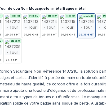
 Tour de cou Noir Mousqueton métal Bague métal
:1
stock:1
stock:9
stock:9
stock:4
st
stock:13
T
29,95 € HT
29,95 € HT
29,95 € HT
29,95 € HT
29,35 € HT
29,95
:3
stock:8
T
31,13 € HT
rdon Sécuritaire Noir Référence 1437216, la solution parf
dges et cartes d'identité à portée de main en toute sécurité
tériau de haute qualité, ce cordon offre à la fois durabilit
r noire ajoute une touche d'élégance et de professionnalis
tement à tous types de tenues ou d'uniformes. Le mousquet
ixation solide de votre badge sans risque de perte. Ajustabl