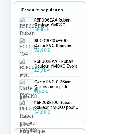
Produits populaires
R5F008EAA Ruban
Couleur YMCKO.
59,95 €
800016-104-500 -
Carte PVC Blanche
0.76mm par 500
32,90 €
R5F002EAA - Ruban
Couleur YMCKO Evolis
44,35 €
Carte PVC 0.76mm
Cartes avec piste
magnétique LoCo
11,50 €
vierge
R5F208E100 Ruban
couleur YMCKO pour
Primacy 2
64,60 €