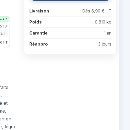
Livraison
Dès 6,90 € HT
ock:6
Poids
0,810 kg
Garantie
1 an
 € HT
Réappro
3 jours
aite
.
é et
me,
on en
e, léger