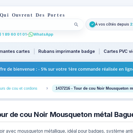
Q
u
i
O
u
v
r
e
n
t
D
e
s
P
o
r
t
e
s
À vos côtés depuis
2
✓
Lancer la recherche
. Tapez au moins 2 caractères pour les suggestions produi
 1 89 60 01 01
•
WhatsApp
mantes cartes
Rubans imprimante badge
Cartes PVC v
fre de bienvenue : - 5% sur votre 1ère commande réalisée en lign
3
urs de cou et cordons
1437216 - Tour de cou Noir Mousqueton m
our de cou Noir Mousqueton métal Bagu
oir avec mousqueton métallique, idéal pour badges. système anti 