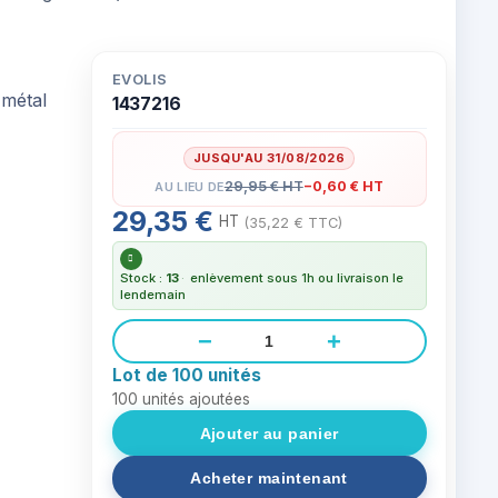
EVOLIS
1437216
JUSQU'AU 31/08/2026
29,95 € HT
−0,60 € HT
AU LIEU DE
29,35 €
HT
(35,22 € TTC)
Stock :
13
·
enlèvement sous 1h ou livraison le
lendemain
−
+
Lot de 100 unités
100
unités ajoutées