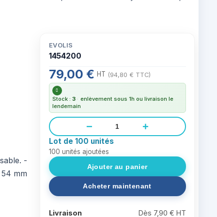
EVOLIS
1454200
79,00 €
HT
(94,80 € TTC)
Stock :
3
·
enlèvement sous 1h ou livraison le
lendemain
−
+
Lot de 100 unités
100
unités ajoutées
sable. -
x 54 mm
Livraison
Dès 7,90 € HT