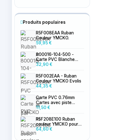
Produits populaires
R5F008EAA Ruban
Couleur YMCKO.
59,95 €
800016-104-500 -
Carte PVC Blanche
0.76mm par 500
32,90 €
R5F002EAA - Ruban
Couleur YMCKO Evolis
44,35 €
Carte PVC 0.76mm
Cartes avec piste
magnétique LoCo
11,50 €
vierge
R5F208E100 Ruban
couleur YMCKO pour
Primacy 2
64,60 €