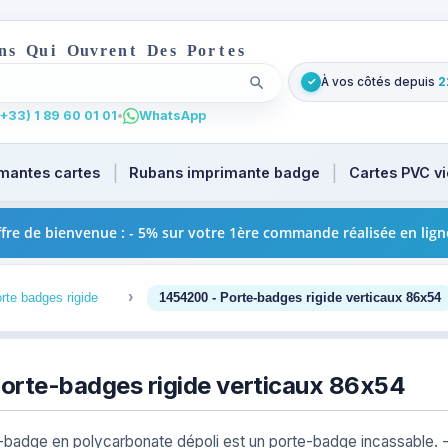
n
s
Q
u
i
O
u
v
r
e
n
t
D
e
s
P
o
r
t
e
s
À vos côtés depuis
2
✓
Lancer la recherche
t
u focus. Tapez au moins 2 caractères pour les suggestions
+33) 1 89 60 01 01
•
WhatsApp
mantes cartes
Rubans imprimante badge
Cartes PVC v
fre de bienvenue : - 5% sur votre 1ère commande réalisée en lign
3
rte badges rigide
1454200 - Porte-badges rigide verticaux 86x54
orte-badges rigide verticaux 86x54
badge en polycarbonate dépoli est un porte-badge incassable. -