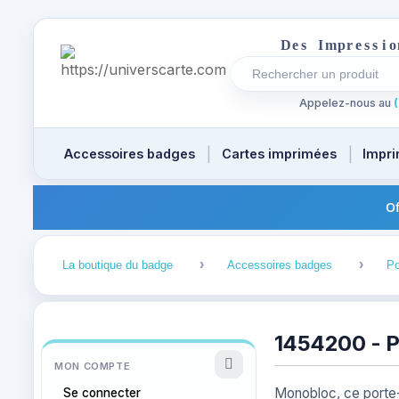
D
e
s
I
m
p
r
e
s
s
i
o
Rechercher un produi
Recherches récentes a
Appelez-nous au
(
Accessoires badges
Cartes imprimées
Impri
Of
1
2
La boutique du badge
Accessoires badges
Po
1454200 - P
MON COMPTE
Monobloc, ce porte-
Se connecter