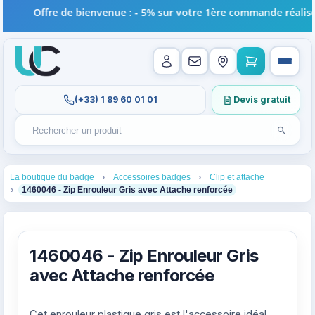
Offre de bienvenue : - 5% sur votre 1ère commande réalisée 
(+33) 1 89 60 01 01
Devis gratuit
Lancer l
Rechercher un produit
Recherches récentes au focus. Tapez au moins 2 carac
1
2
3
La boutique du badge
Accessoires badges
Clip et attache
4
1460046 - Zip Enrouleur Gris avec Attache renforcée
1460046 - Zip Enrouleur Gris
avec Attache renforcée
Cet enrouleur plastique gris est l'accessoire idéal