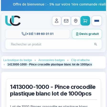
Offre de bienvenue : - 5% sur votre 1ère commande réalisé
(+33) 1 89 60 01 01
Devis gratuit
Lancer l
Rechercher un produit
Recherches récentes au focus. Tapez au moins 2 carac
1
2
3
La boutique du badge
Accessoires badges
Clip et attache
4
1413000-1000 - Pince crocodile plastique blanc lot de 1000pcs
1413000-1000 - Pince crocodile
plastique blanc lot de 1000pcs
Lot de 1000 Pinces crocodile en plastique blanc,