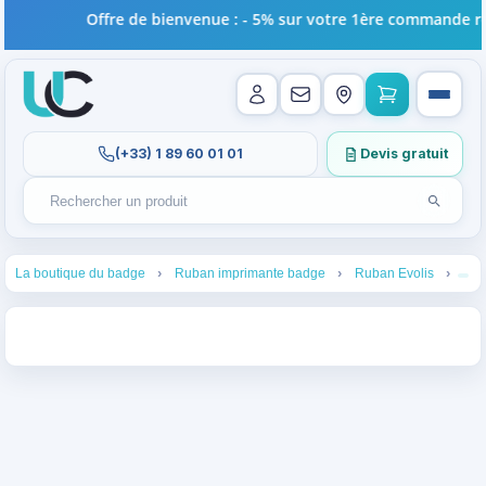
Offre de bienvenue : - 5% sur votre 1ère commande réa
(+33) 1 89 60 01 01
Devis gratuit
Lancer l
Rechercher un produit
Recherches récentes au focus. Tapez au moins 2 carac
1
2
3
4
La boutique du badge
Ruban imprimante badge
Ruban Evolis