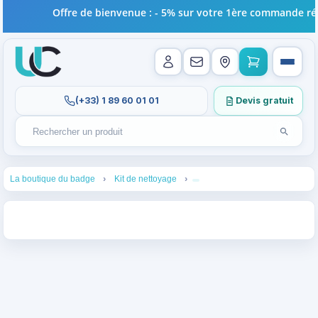
Offre de bienvenue : - 5% sur votre 1ère commande réal
(+33) 1 89 60 01 01
Devis gratuit
Lancer l
Rechercher un produit
Recherches récentes au focus. Tapez au moins 2 carac
1
3
4
La boutique du badge
Kit de nettoyage