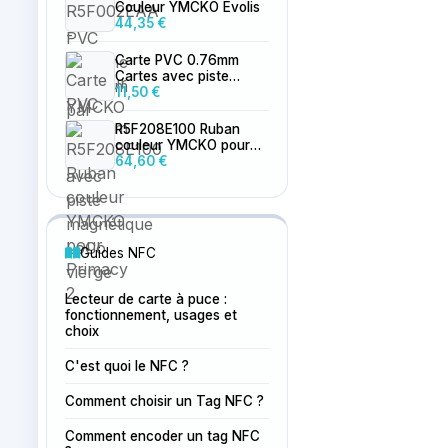
Couleur YMCKO Evolis
44,35 €
Carte PVC 0.76mm
Cartes avec piste
magnétique LoCo
11,50 €
vierge
R5F208E100 Ruban
couleur YMCKO pour
Primacy 2
64,60 €
Guides NFC
Lecteur de carte à puce :
fonctionnement, usages et
choix
C'est quoi le NFC ?
Comment choisir un Tag NFC ?
Comment encoder un tag NFC