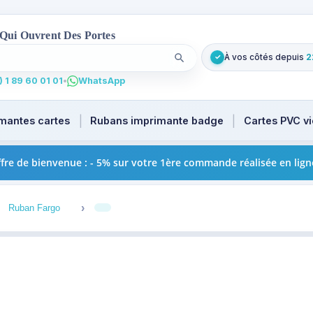
 Qui Ouvrent Des Portes
À vos côtés depuis
2
✓
Lancer la recherche
. Tapez au moins 2 caractères pour les suggestions produi
 1 89 60 01 01
•
WhatsApp
mantes cartes
Rubans imprimante badge
Cartes PVC v
fre de bienvenue : - 5% sur votre 1ère commande réalisée en lign
3
4
Ruban Fargo