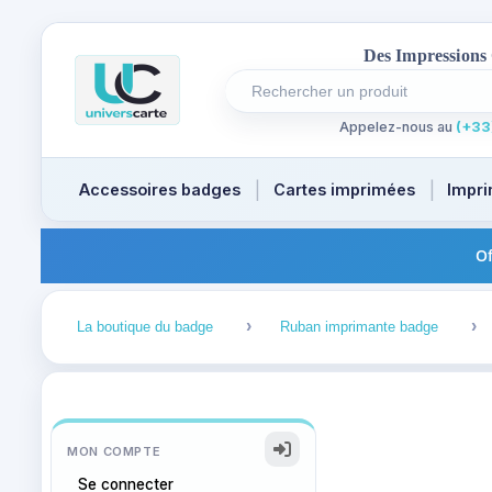
  Des Impressions
Rechercher un produit
Recherches récentes au focus
Appelez-nous au
(+33)
Accessoires badges
Cartes imprimées
Impri
Of
1
2
La boutique du badge
Ruban imprimante badge
MON COMPTE
Se connecter