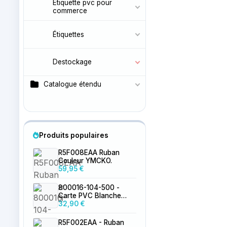
Etiquette pvc pour
commerce
Étiquettes
Destockage
Catalogue étendu
Produits populaires
R5F008EAA Ruban
Couleur YMCKO.
59,95 €
800016-104-500 -
Carte PVC Blanche
0.76mm par 500
32,90 €
R5F002EAA - Ruban