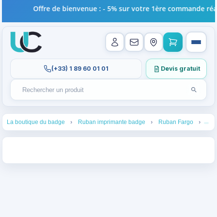
Offre de bienvenue : - 5% sur votre 1ère commande réali
(+33) 1 89 60 01 01
Devis gratuit
Lancer l
Rechercher un produit
Recherches récentes au focus. Tapez au moins 2 carac
1
2
3
4
La boutique du badge
Ruban imprimante badge
Ruban Fargo