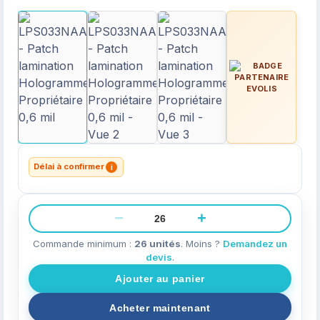
Délai à confirmer
i
−
+
Commande minimum :
26 unités
. Moins ?
Demandez un
devis
.