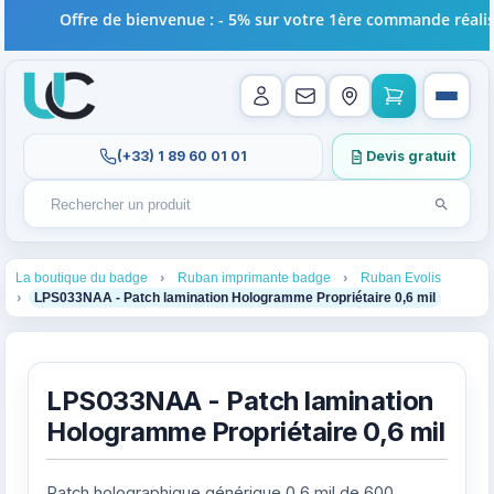
Offre de bienvenue : - 5% sur votre 1ère commande réalisée 
(+33) 1 89 60 01 01
Devis gratuit
Lancer l
Rechercher un produit
Recherches récentes au focus. Tapez au moins 2 carac
1
2
3
La boutique du badge
Ruban imprimante badge
Ruban Evolis
4
LPS033NAA - Patch lamination Hologramme Propriétaire 0,6 mil
LPS033NAA - Patch lamination
Hologramme Propriétaire 0,6 mil
Patch holographique générique 0,6 mil de 600