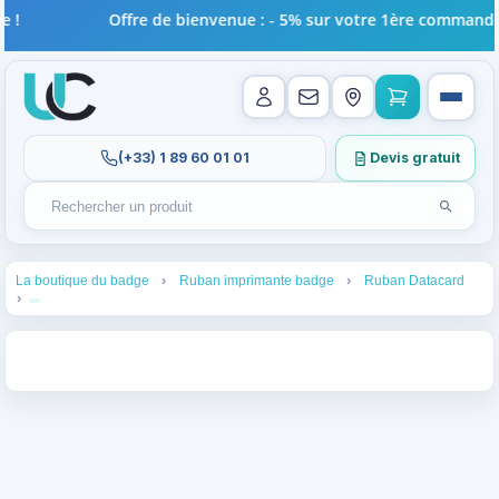
e !
Offre de bienvenue : - 5% sur votre 1ère commande r
(+33) 1 89 60 01 01
Devis gratuit
Lancer l
Rechercher un produit
Recherches récentes au focus. Tapez au moins 2 carac
1
2
3
La boutique du badge
Ruban imprimante badge
Ruban Datacard
4