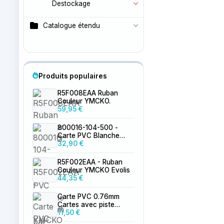
Destockage
Catalogue étendu
Produits populaires
R5F008EAA Ruban
Couleur YMCKO.
59,95 €
800016-104-500 -
Carte PVC Blanche
0.76mm par 500
32,90 €
R5F002EAA - Ruban
Couleur YMCKO Evolis
44,35 €
Carte PVC 0.76mm
Cartes avec piste
magnétique LoCo
11,50 €
vierge