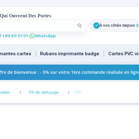
 Qui Ouvrent Des Portes
À vos côtés depuis
2
✓
Lancer la recherche
. Tapez au moins 2 caractères pour les suggestions produi
 1 89 60 01 01
•
WhatsApp
mantes cartes
Rubans imprimante badge
Cartes PVC v
fre de bienvenue : - 5% sur votre 1ère commande réalisée en lign
2
3
4
mantes
Kit de nettoyage