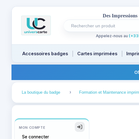
  Des Impressions
Rechercher un produit
Recherches récentes au focus
Appelez-nous au
(+33)
Accessoires badges
Cartes imprimées
Impri
Of
1
La boutique du badge
Formation et Maintenance impri
MON COMPTE
Se connecter