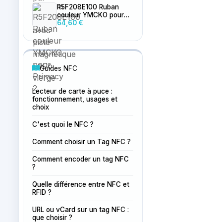
R5F208E100 Ruban
couleur YMCKO pour
Primacy 2
64,60 €
Guides NFC
Lecteur de carte à puce :
fonctionnement, usages et
choix
C'est quoi le NFC ?
Comment choisir un Tag NFC ?
Comment encoder un tag NFC
?
Quelle différence entre NFC et
RFID ?
URL ou vCard sur un tag NFC :
que choisir ?