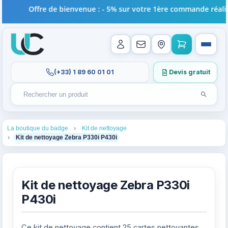
Offre de bienvenue : - 5% sur votre 1ère commande réalisé
(+33) 1 89 60 01 01
Devis gratuit
Lancer l
Rechercher un produit
Recherches récentes au focus. Tapez au moins 2 carac
1
3
La boutique du badge
Kit de nettoyage
4
Kit de nettoyage Zebra P330i P430i
Kit de nettoyage Zebra P330i
P430i
Ce kit de nettoyage contient 25 cartes nettoyantes