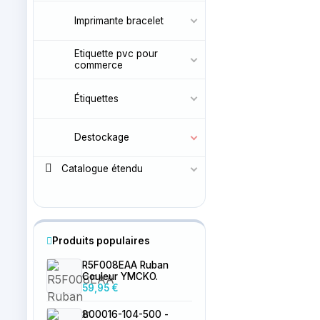
Imprimante bracelet
Etiquette pvc pour
commerce
Étiquettes
Destockage
Catalogue étendu
Produits populaires
R5F008EAA Ruban
Couleur YMCKO.
59,95 €
800016-104-500 -