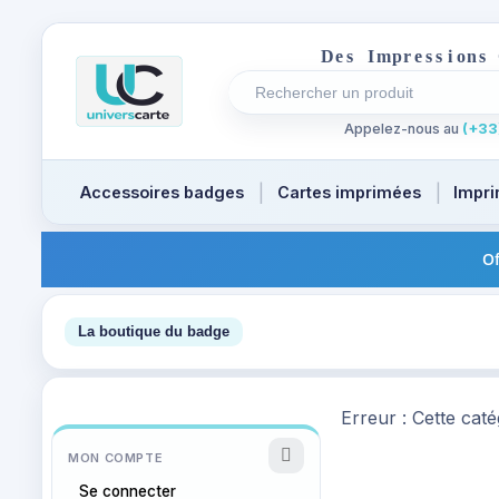
D
e
s
I
m
p
r
e
s
s
i
o
n
s
Rechercher un produit
Recherches récentes au focus
Appelez-nous au
(+33)
Accessoires badges
Cartes imprimées
Impri
Of
1
La boutique du badge
Erreur : Cette caté
MON COMPTE
Se connecter