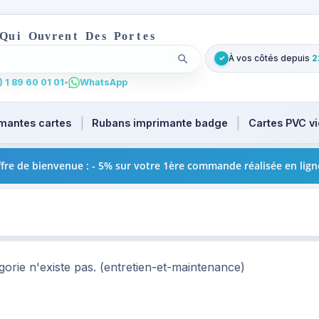
Q
u
i
O
u
v
r
e
n
t
D
e
s
P
o
r
t
e
s
À vos côtés depuis
2
✓
Lancer la recherche
. Tapez au moins 2 caractères pour les suggestions produi
 1 89 60 01 01
•
WhatsApp
mantes cartes
Rubans imprimante badge
Cartes PVC v
fre de bienvenue : - 5% sur votre 1ère commande réalisée en lign
gorie n'existe pas. (entretien-et-maintenance)