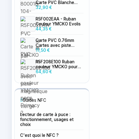
Carte PVC Blanche
0.76mm par 500
32,90 €
R5F002EAA - Ruban
Couleur YMCKO Evolis
44,35 €
Carte PVC 0.76mm
Cartes avec piste
magnétique LoCo
11,50 €
vierge
R5F208E100 Ruban
couleur YMCKO pour
Primacy 2
64,60 €
Guides NFC
Lecteur de carte à puce :
fonctionnement, usages et
choix
C'est quoi le NFC ?