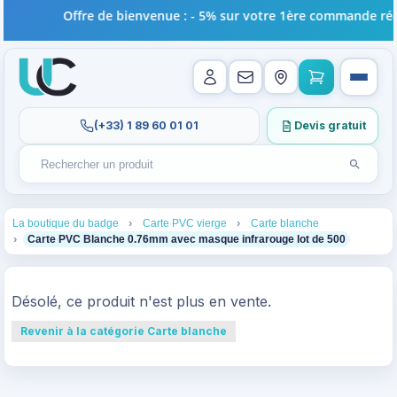
Offre de bienvenue : - 5% sur votre 1ère commande réali
(+33) 1 89 60 01 01
Devis gratuit
Lancer l
Rechercher un produit
Recherches récentes au focus. Tapez au moins 2 carac
1
2
3
La boutique du badge
Carte PVC vierge
Carte blanche
4
Carte PVC Blanche 0.76mm avec masque infrarouge lot de 500
Désolé, ce produit n'est plus en vente.
Revenir à la catégorie Carte blanche