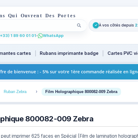
n
s
Q
u
i
O
u
v
r
e
n
t
D
e
s
P
o
r
t
e
s
À vos côtés depuis
2
✓
Lancer la recherche
t
u focus. Tapez au moins 2 caractères pour les suggestions
+33) 1 89 60 01 01
•
WhatsApp
mantes cartes
Rubans imprimante badge
Cartes PVC v
fre de bienvenue : - 5% sur votre 1ère commande réalisée en lign
3
4
Ruban Zebra
Film Holographique 800082-009 Zebra
aphique 800082-009 Zebra
eut imprimer 625 faces en Spécial (Film de lamination holographiq