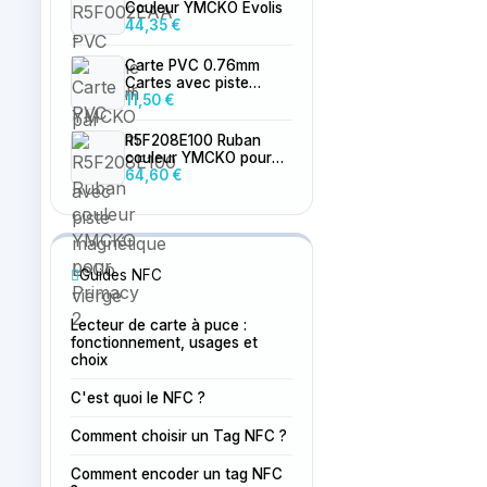
Couleur YMCKO Evolis
44,35 €
Carte PVC 0.76mm
Cartes avec piste
magnétique LoCo
11,50 €
vierge
R5F208E100 Ruban
couleur YMCKO pour
Primacy 2
64,60 €
Guides NFC
Lecteur de carte à puce :
fonctionnement, usages et
choix
C'est quoi le NFC ?
Comment choisir un Tag NFC ?
Comment encoder un tag NFC