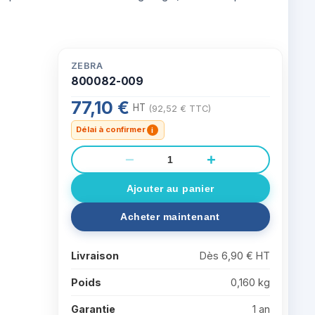
ZEBRA
800082-009
77,10 €
HT
(92,52 € TTC)
Délai à confirmer
i
−
+
Livraison
Dès 6,90 € HT
Poids
0,160 kg
Garantie
1 an