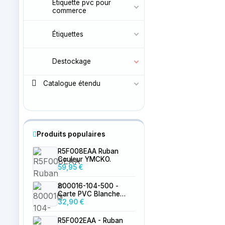
Etiquette pvc pour
commerce
Étiquettes
Destockage
Catalogue étendu
Produits populaires
R5F008EAA Ruban
Couleur YMCKO.
59,95 €
800016-104-500 -
Carte PVC Blanche
0.76mm par 500
32,90 €
R5F002EAA - Ruban