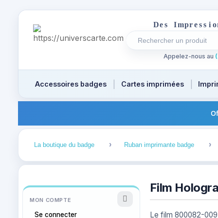
D
e
s
I
m
p
r
e
s
s
i
o
Rechercher un produi
Recherches récentes a
Appelez-nous au
(
Accessoires badges
Cartes imprimées
Impri
Of
1
2
La boutique du badge
Ruban imprimante badge
Film Hologr
MON COMPTE
Le film 800082-009 p
Se connecter