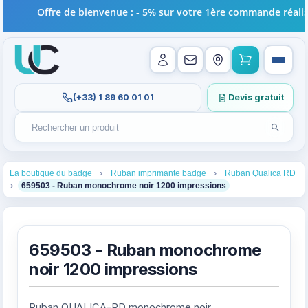
Offre de bienvenue : - 5% sur votre 1ère commande réalisée
(+33) 1 89 60 01 01
Devis gratuit
Lancer l
Rechercher un produit
Recherches récentes au focus. Tapez au moins 2 carac
1
2
3
La boutique du badge
Ruban imprimante badge
Ruban Qualica RD
4
659503 - Ruban monochrome noir 1200 impressions
659503 - Ruban monochrome
noir 1200 impressions
Ruban QUALICA-RD monochrome noir