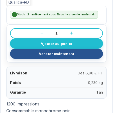
Stock :
2
·
enlèvement sous 1h ou livraison le lendemain
−
+
Livraison
Dès 6,90 € HT
Poids
0,230 kg
Garantie
1 an
1200 impressions
Consommable monochrome noir