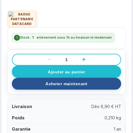
Stock :
1
·
enlèvement sous 1h ou livraison le lendemain
−
+
Livraison
Dès 6,90 € HT
Poids
0,210 kg
Garantie
1 an