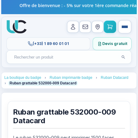
Offre de bienvenue : - 5% sur votre 1ère commande réalisé
(+33) 1 89 60 01 01
Devis gratuit
Lancer l
Rechercher un produit
Recherches récentes au focus. Tapez au moins 2 carac
1
2
3
La boutique du badge
Ruban imprimante badge
Ruban Datacard
4
Ruban grattable 532000-009 Datacard
Ruban grattable 532000-009
Datacard
Le ruban 532000-009 peut imprimer 1500 faces