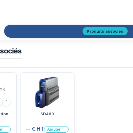
Produits associés
ssociés
L
gique
Biodégradable
Recyclé
tion
SD460
-- € HT
er
Ajouter