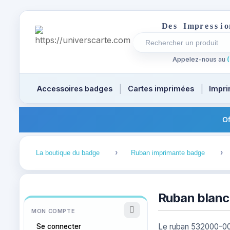
D
e
s
I
m
p
r
e
s
s
i
o
Rechercher un produi
Recherches récentes a
Appelez-nous au
(
Accessoires badges
Cartes imprimées
Impri
Of
1
2
La boutique du badge
Ruban imprimante badge
Ruban blan
MON COMPTE
Le ruban 532000-00
Se connecter