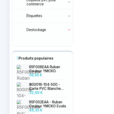
commerce
Étiquettes
Destockage
Produits populaires
R5F008EAA Ruban
Couleur YMCKO.
59,95 €
800016-104-500 -
Carte PVC Blanche
0.76mm par 500
32,90 €
R5F002EAA - Ruban
Couleur YMCKO Evolis
44,35 €