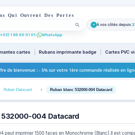
n
s
Q
u
i
O
u
v
r
e
n
t
D
e
s
P
o
r
t
e
s
À vos côtés depuis
2
✓
Lancer la recherche
t
u focus. Tapez au moins 2 caractères pour les suggestions
+33) 1 89 60 01 01
•
WhatsApp
mantes cartes
Rubans imprimante badge
Cartes PVC v
fre de bienvenue : - 5% sur votre 1ère commande réalisée en lign
3
4
Ruban Datacard
Ruban blanc 532000-004 Datacard
c 532000-004 Datacard
4 peut imprimer 1500 faces en Monochrome (Blanc).Il est compa