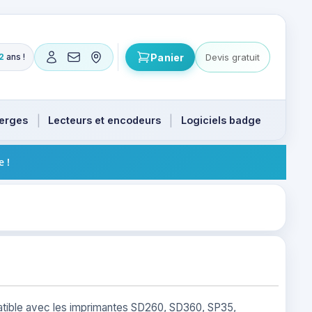
Panier
Devis gratuit
2
ans !
 produits. Flèches haut et bas pour naviguer, Entrée pour
ierges
Lecteurs et encodeurs
Logiciels badge
e !
tible avec les imprimantes SD260, SD360, SP35,