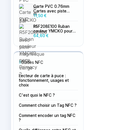
Carte PVC 0.76mm
Cartes avec piste
magnétique LoCo
11,50 €
vierge
R5F208E100 Ruban
couleur YMCKO pour
Primacy 2
64,60 €
Guides NFC
Lecteur de carte à puce :
fonctionnement, usages et
choix
C'est quoi le NFC ?
Comment choisir un Tag NFC ?
Comment encoder un tag NFC
?