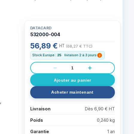
DATACARD
532000-004
56,89 €
HT
(68,27 € TTC)
Stock Europe :
25
·
livraison 2 à 3 jours
i
−
+
,
Livraison
Dès 6,90 € HT
Poids
0,240 kg
Garantie
1 an