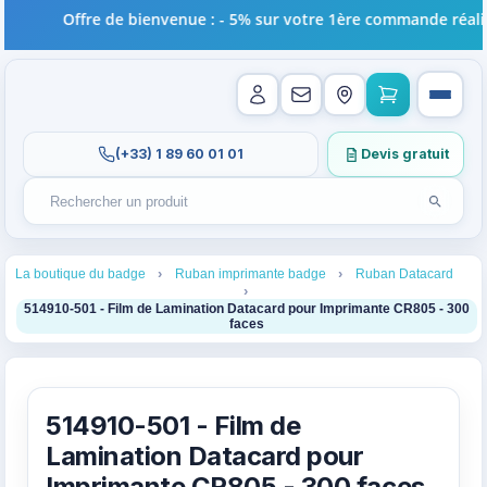
Offre de bienvenue : - 5% sur votre 1ère commande réalisé
(+33) 1 89 60 01 01
Devis gratuit
Lancer l
Rechercher un produit
Recherches récentes au focus. Tapez au moins 2 carac
1
2
3
La boutique du badge
Ruban imprimante badge
Ruban Datacard
4
514910-501 - Film de Lamination Datacard pour Imprimante CR805 - 300
faces
514910-501 - Film de
Lamination Datacard pour
Imprimante CR805 - 300 faces