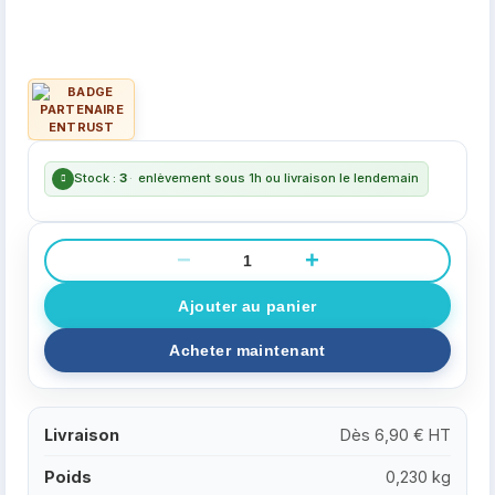
Stock :
3
·
enlèvement sous 1h ou livraison le lendemain
−
+
Livraison
Dès 6,90 € HT
Poids
0,230 kg